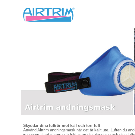
Skyddar dina luftrör mot kall och torr luft
Använd Airtrim andningsmask när det är kallt ute. Luften du and
in genom filtret värms och fuktas av din utandning och dina luftr